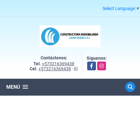
Select Language
▼
Contáctenos:
Síguenos:
Tel.
+573216369438
Facebook
Instagram
Cel.
+573216369438
-
MENÚ