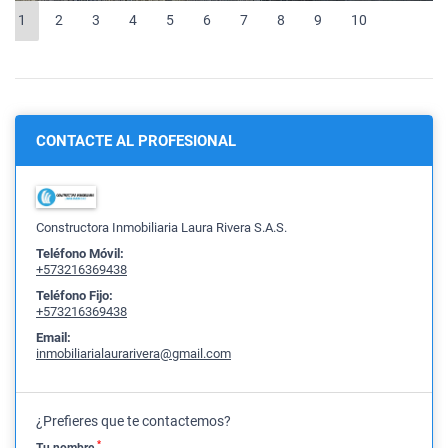
1
2
3
4
5
6
7
8
9
10
CONTACTE AL PROFESIONAL
Constructora Inmobiliaria Laura Rivera S.A.S.
Teléfono Móvil:
+573216369438
Teléfono Fijo:
+573216369438
Email:
inmobiliarialaurarivera@gmail.com
¿Prefieres que te contactemos?
*
Tu nombre