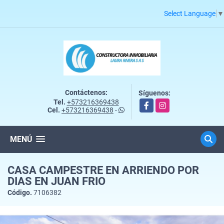
Select Language
▼
Contáctenos:
Síguenos:
Tel.
+573216369438
Facebook
Instagram
Cel.
+573216369438
-
MENÚ
CASA CAMPESTRE EN ARRIENDO POR
DIAS EN JUAN FRIO
Código.
7106382