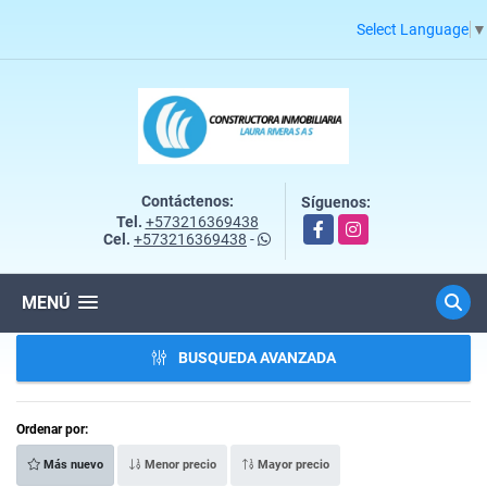
Select Language
▼
Contáctenos:
Síguenos:
Tel.
+573216369438
Facebook
Instagram
Cel.
+573216369438
-
MENÚ
BUSQUEDA AVANZADA
Ordenar por:
Más nuevo
Menor precio
Mayor precio