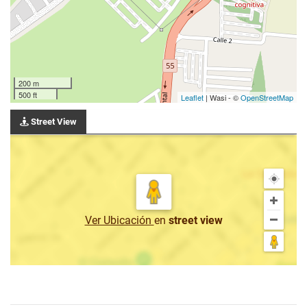
200 m
500 ft
Leaflet
| Wasi - ©
OpenStreetMap
Street View
Ver Ubicación
en
street view