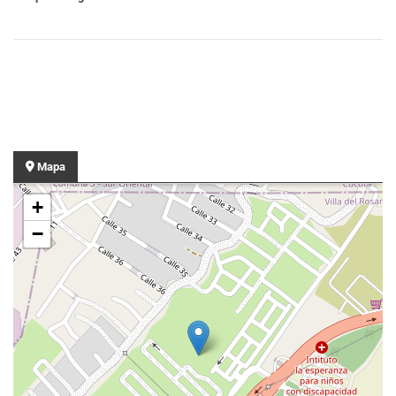
Mapa
+
−