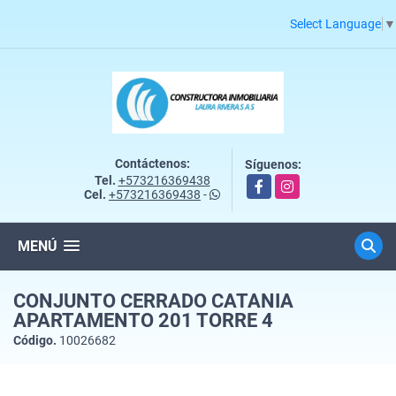
Select Language
▼
Contáctenos:
Síguenos:
Tel.
+573216369438
Facebook
Instagram
Cel.
+573216369438
-
MENÚ
CONJUNTO CERRADO CATANIA
APARTAMENTO 201 TORRE 4
Código.
10026682