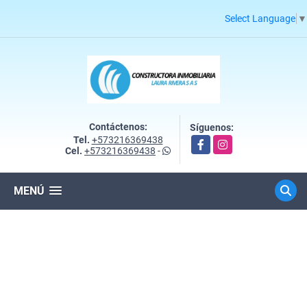
Select Language
▼
Contáctenos:
Síguenos:
Tel.
+573216369438
Facebook
Instagram
Cel.
+573216369438
-
MENÚ