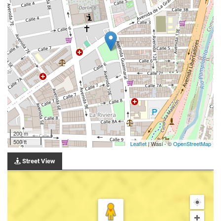
200 m
500 ft
Leaflet
| Wasi - ©
OpenStreetMap
Street View