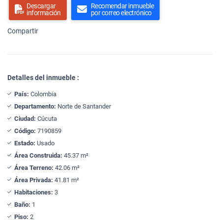
Descargar
Recomendar inmueble
información
por correo electrónico
Compartir
Detalles del inmueble :
País:
Colombia
Departamento:
Norte de Santander
Ciudad:
Cúcuta
Código:
7190859
Estado:
Usado
Área Construida:
45.37 m²
Área Terreno:
42.06 m²
Área Privada:
41.81 m²
Habitaciones:
3
Baño:
1
Piso:
2