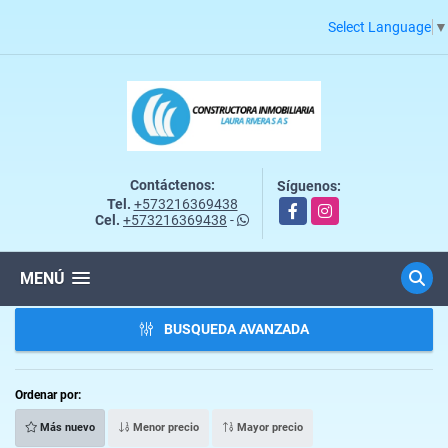
Select Language
▼
Contáctenos:
Síguenos:
Tel.
+573216369438
Facebook
Instagram
Cel.
+573216369438
-
MENÚ
BUSQUEDA AVANZADA
Ordenar por:
Más nuevo
Menor precio
Mayor precio