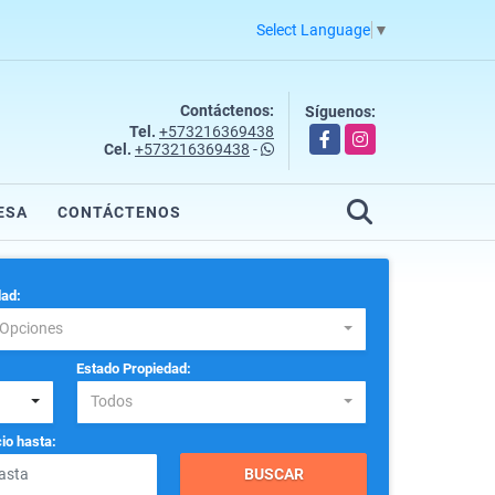
Select Language
▼
Contáctenos:
Síguenos:
Tel.
+573216369438
Facebook
Instagram
Cel.
+573216369438
-
ESA
CONTÁCTENOS
ad:
 Opciones
Estado Propiedad:
Todos
io hasta:
BUSCAR