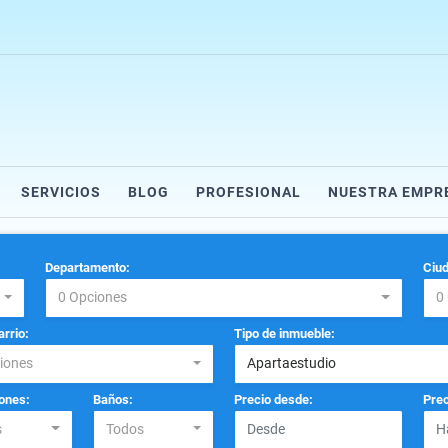
SERVICIOS
BLOG
PROFESIONAL
NUESTRA EMPR
Departamento:
Ciud
0 Opciones
0
arrio:
Tipo de inmueble:
iones
Apartaestudio
ones:
Baños:
Precio desde:
Prec
s
Todos