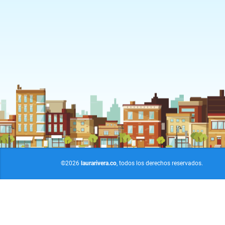
©2026
laurarivera.co
, todos los derechos reservados.