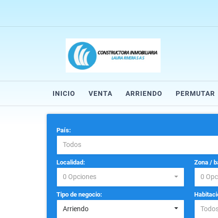
INICIO
VENTA
ARRIENDO
PERMUTAR
País:
Todos
Localidad:
Zona / b
0 Opciones
0 Opc
Tipo de negocio:
Habitaci
Arriendo
Todo