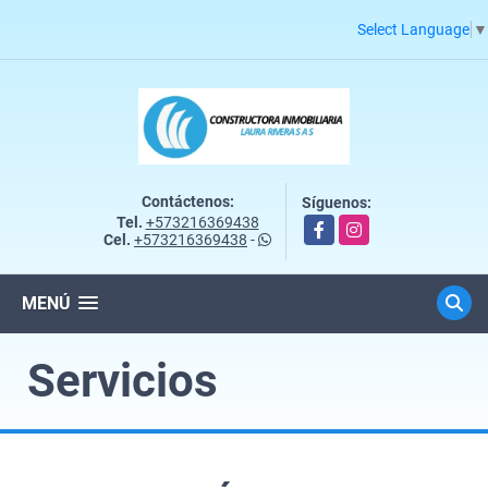
Select Language
▼
Contáctenos:
Síguenos:
Tel.
+573216369438
Facebook
Instagram
Cel.
+573216369438
-
MENÚ
Servicios