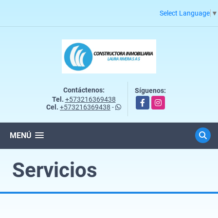
Select Language
▼
Contáctenos:
Síguenos:
Tel.
+573216369438
Facebook
Instagram
Cel.
+573216369438
-
MENÚ
Servicios