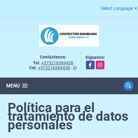
Select Language
▼
Contáctenos:
Síguenos:
Tel.
+573216369438
Facebook
Instagram
Cel.
+573216369438
-
MENÚ
Política para el
tratamiento de datos
personales