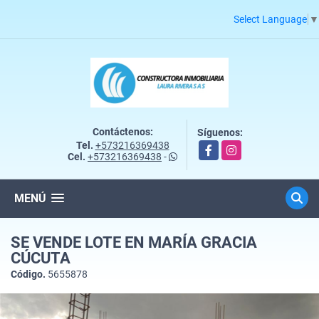
Select Language
▼
Contáctenos:
Síguenos:
Tel.
+573216369438
Facebook
Instagram
Cel.
+573216369438
-
MENÚ
SE VENDE LOTE EN MARÍA GRACIA
CÚCUTA
Código.
5655878