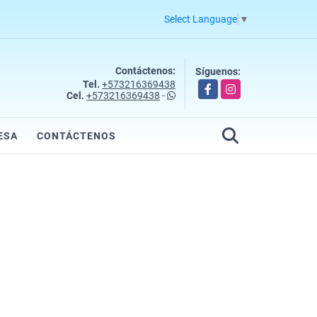
Select Language
▼
Contáctenos:
Síguenos:
Tel.
+573216369438
Facebook
Instagram
Cel.
+573216369438
-
ESA
CONTÁCTENOS