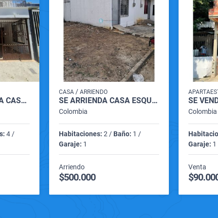
/
CASA
ARRIENDO
APARTAES
EN VENTA HERMOSA CASA EN SECTOR DE VILLA ANTIGUA VILLA DEL ROSARIO
SE ARRIENDA CASA ESQUINERA SAN FERNANDO DEL RODEO
Colombia
Colombia
s:
4 /
Habitaciones:
2 /
Baño:
1 /
Habitaci
Garaje:
1
Garaje:
1
Arriendo
Venta
$500.000
$90.00