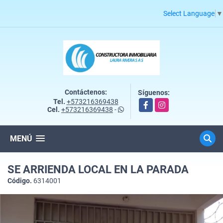
Select Language
▼
Contáctenos:
Síguenos:
Tel.
+573216369438
Facebook
Instagram
Cel.
+573216369438
-
MENÚ
SE ARRIENDA LOCAL EN LA PARADA
Código.
6314001