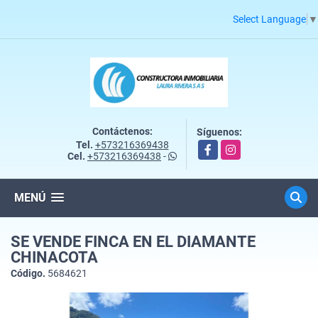
Select Language
▼
Contáctenos:
Síguenos:
Tel.
+573216369438
Facebook
Instagram
Cel.
+573216369438
-
MENÚ
SE VENDE FINCA EN EL DIAMANTE
CHINACOTA
Código.
5684621