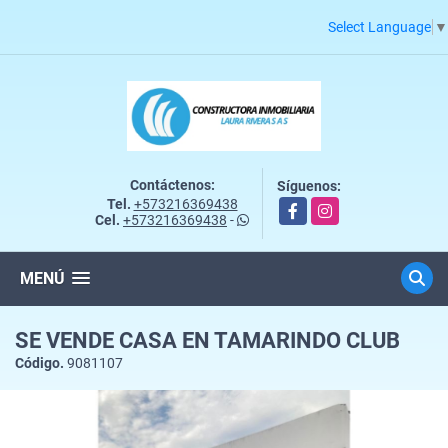
Select Language
▼
Contáctenos:
Síguenos:
Tel.
+573216369438
Facebook
Instagram
Cel.
+573216369438
-
MENÚ
SE VENDE CASA EN TAMARINDO CLUB
Código.
9081107