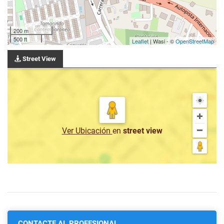
200 m
500 ft
Leaflet
| Wasi - ©
OpenStreetMap
Street View
Ver Ubicación
en
street view
CONTACTE AL PROFESIONAL