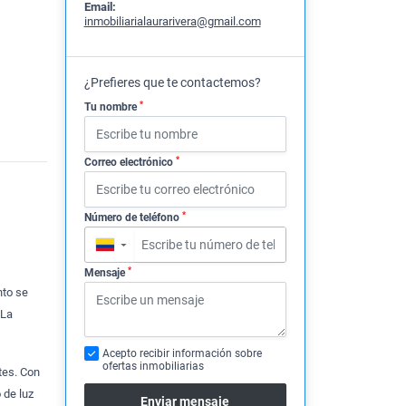
Email:
inmobiliarialaurarivera@gmail.com
¿Prefieres que te contactemos?
*
Tu nombre
*
Correo electrónico
*
Número de teléfono
▼
*
Mensaje
nto se
 La
Acepto recibir información sobre
ofertas inmobiliarias
tes. Con
 de luz
Enviar mensaje