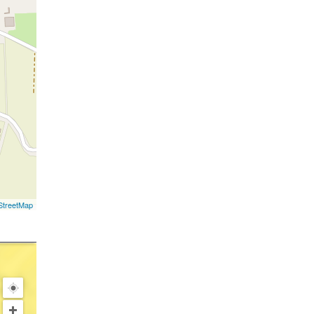
treetMap