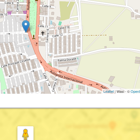
Leaflet
| Wasi - ©
OpenS