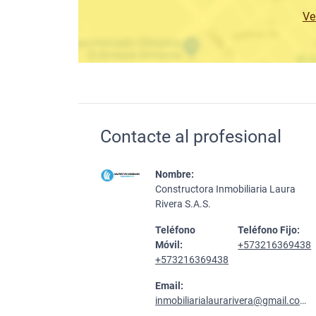
Ve
Contacte al profesional
Nombre:
Constructora Inmobiliaria Laura
Rivera S.A.S.
Teléfono
Teléfono Fijo:
Móvil:
+573216369438
+573216369438
Email:
inmobiliarialaurarivera@gmail.com