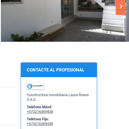
CONTACTE AL PROFESIONAL
Constructora Inmobiliaria Laura Rivera
S.A.S.
Teléfono Móvil:
+573216369438
Teléfono Fijo:
+573216369438