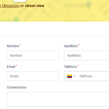
r Ubicación
en
street view
*
*
Nombre
Apellidos
*
*
Email
Teléfono
▼
Comentarios