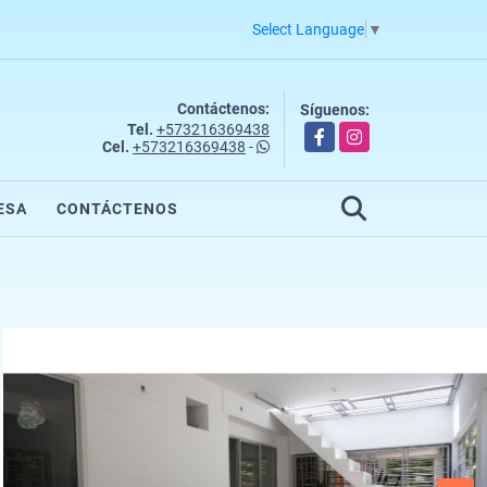
Select Language
▼
Contáctenos:
Síguenos:
Tel.
+573216369438
Facebook
Instagram
Cel.
+573216369438
-
ESA
CONTÁCTENOS