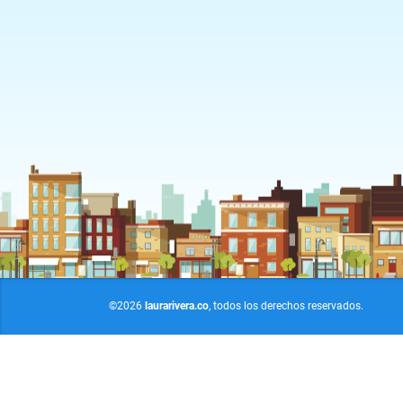
©2026
laurarivera.co
, todos los derechos reservados.