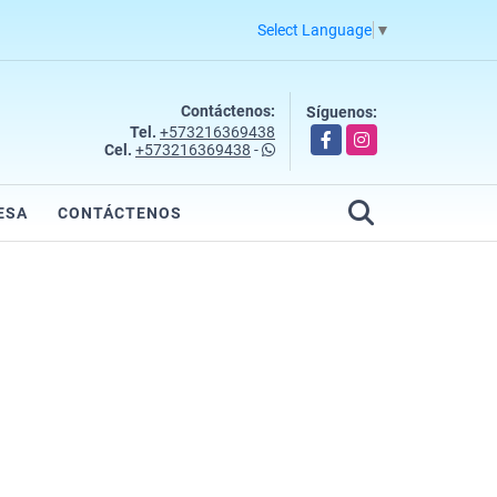
Select Language
▼
Contáctenos:
Síguenos:
Tel.
+573216369438
Facebook
Instagram
Cel.
+573216369438
-
ESA
CONTÁCTENOS