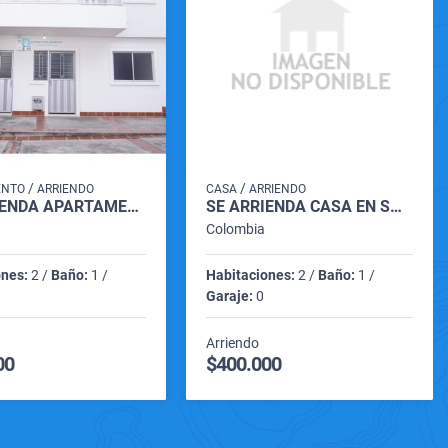
/
/
ENTO
ARRIENDO
CASA
ARRIENDO
SE ARRIENDA APARTAMENTO C2-02 EN VILLA LILIANA EL BARRIO SANTANDER
SE ARRIENDA CASA EN SANTABARBARA
Colombia
ones:
2 /
Baño:
1 /
Habitaciones:
2 /
Baño:
1 /
Garaje:
0
Arriendo
00
$400.000