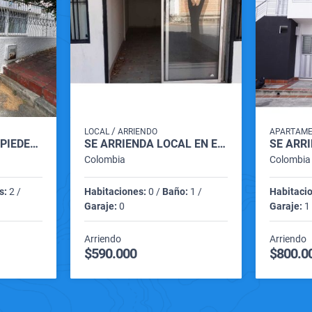
/
LOCAL
ARRIENDO
APARTAM
SE VENDE CASA EN PIEDECUESTA
SE ARRIENDA LOCAL EN EL CENTRO VILLA DEL ROSARIO
Colombia
Colombia
s:
2 /
Habitaciones:
0 /
Baño:
1 /
Habitaci
Garaje:
0
Garaje:
1
Arriendo
Arriendo
$590.000
$800.0