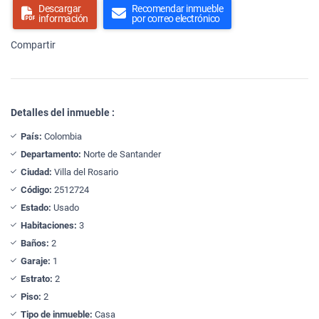
Descargar
Recomendar inmueble
información
por correo electrónico
Compartir
Detalles del inmueble :
País:
Colombia
Departamento:
Norte de Santander
Ciudad:
Villa del Rosario
Código:
2512724
Estado:
Usado
Habitaciones:
3
Baños:
2
Garaje:
1
Estrato:
2
Piso:
2
Tipo de inmueble:
Casa