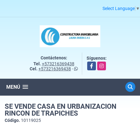
Select Language
▼
Contáctenos:
Síguenos:
Tel.
+573216369438
Facebook
Instagram
Cel.
+573216369438
-
MENÚ
SE VENDE CASA EN URBANIZACION
RINCON DE TRAPICHES
Código.
10119025