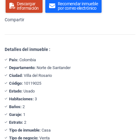
Descargar
Recomendar inmueble
información
por correo electrónico
Compartir
Detalles del inmueble :
País:
Colombia
Departamento:
Norte de Santander
Ciudad:
Villa del Rosario
Código:
10119025
Estado:
Usado
Habitaciones:
3
Baños:
2
Garaje:
1
Estrato:
2
Tipo de inmueble:
Casa
Tipo de negocio:
Venta