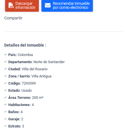
Descargar
Recomendar inmueble
información
por correo electrónico
Compartir
Detalles del inmueble :
País:
Colombia
Departamento:
Norte de Santander
Ciudad:
Villa del Rosario
Zona / barrio:
Villa Antigua
Código:
7293599
Estado:
Usado
Área Terreno:
200 m²
Habitaciones:
4
Baños:
4
Garaje:
2
Estrato:
3