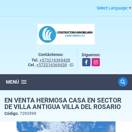
Select Language
▼
Contáctenos:
Síguenos:
Tel.
+573216369438
Facebook
Instagram
Cel.
+573216369438
-
MENÚ
EN VENTA HERMOSA CASA EN SECTOR
DE VILLA ANTIGUA VILLA DEL ROSARIO
Código.
7293599