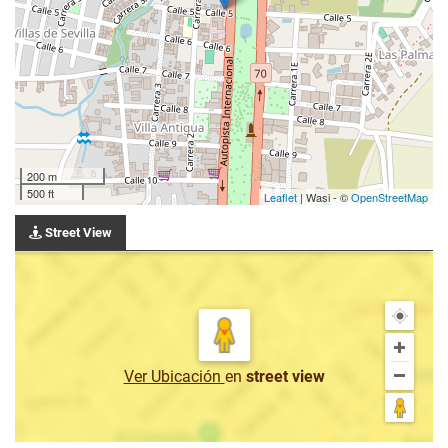
200 m
500 ft
Leaflet
| Wasi - ©
OpenStreetMap
Street View
Ver Ubicación
en
street view