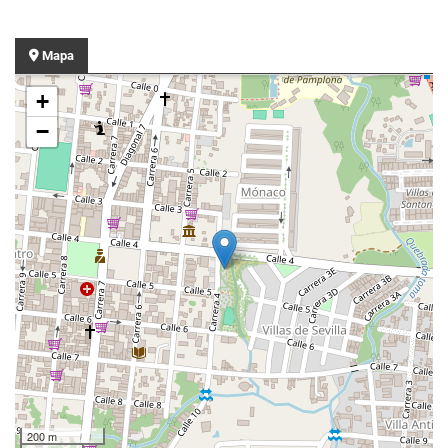
Mapa
+
−
200 m