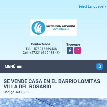
Select Language
▼
Contáctenos:
Síguenos:
Tel.
+573216369438
Facebook
Instagram
Cel.
+573216369438
-
MENÚ
SE VENDE CASA EN EL BARRIO LOMITAS
VILLA DEL ROSARIO
Código.
6033932