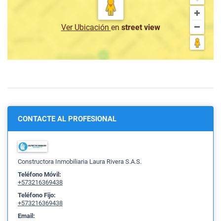
Ver Ubicación
en
street view
CONTACTE AL PROFESIONAL
Constructora Inmobiliaria Laura Rivera S.A.S.
Teléfono Móvil:
+573216369438
Teléfono Fijo:
+573216369438
Email: