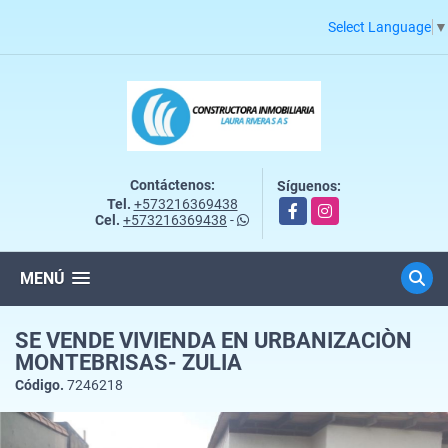
Select Language
▼
Contáctenos:
Síguenos:
Tel.
+573216369438
Facebook
Instagram
Cel.
+573216369438
-
MENÚ
SE VENDE VIVIENDA EN URBANIZACIÒN
MONTEBRISAS- ZULIA
Código.
7246218