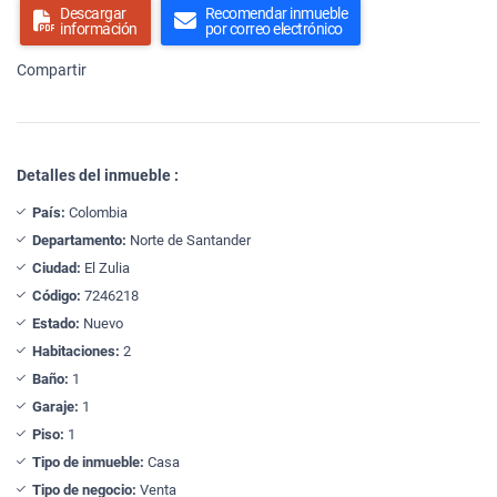
Descargar
Recomendar inmueble
información
por correo electrónico
Compartir
Detalles del inmueble :
País:
Colombia
Departamento:
Norte de Santander
Ciudad:
El Zulia
Código:
7246218
Estado:
Nuevo
Habitaciones:
2
Baño:
1
Garaje:
1
Piso:
1
Tipo de inmueble:
Casa
Tipo de negocio:
Venta