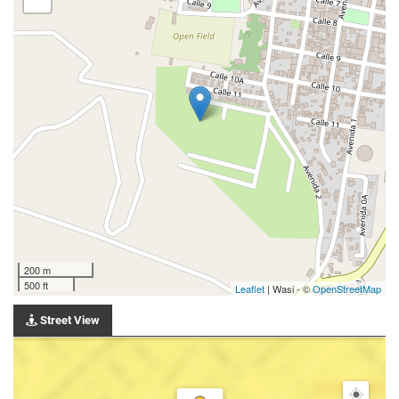
200 m
500 ft
Leaflet
| Wasi - ©
OpenStreetMap
Street View