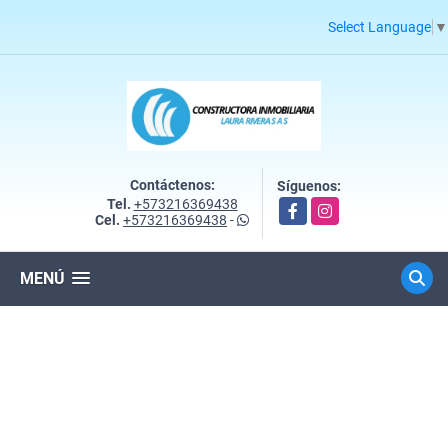
Select Language
▼
Contáctenos:
Síguenos:
Tel.
+573216369438
Facebook
Instagram
Cel.
+573216369438
-
MENÚ