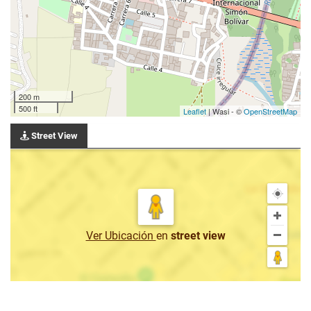
200 m
500 ft
Leaflet
| Wasi - ©
OpenStreetMap
Street View
Ver Ubicación
en
street view