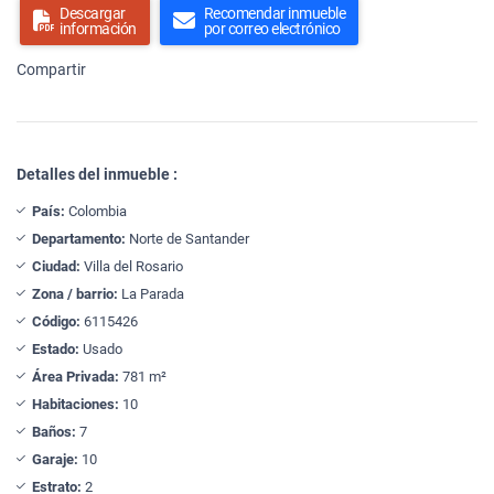
Descargar
Recomendar inmueble
información
por correo electrónico
Compartir
Detalles del inmueble :
País:
Colombia
Departamento:
Norte de Santander
Ciudad:
Villa del Rosario
Zona / barrio:
La Parada
Código:
6115426
Estado:
Usado
Área Privada:
781 m²
Habitaciones:
10
Baños:
7
Garaje:
10
Estrato:
2