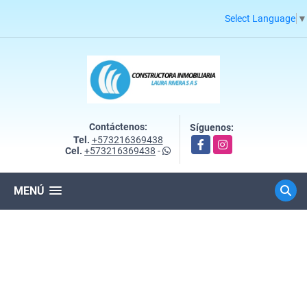
Select Language
▼
Contáctenos:
Síguenos:
Tel.
+573216369438
Facebook
Instagram
Cel.
+573216369438
-
MENÚ