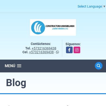
Select Language
▼
Contáctenos:
Síguenos:
Tel.
+573216369438
Facebook
Instagram
Cel.
+573216369438
-
MENÚ
Blog