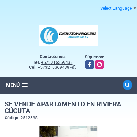
Select Language
▼
Contáctenos:
Síguenos:
Tel.
+573216369438
Facebook
Instagram
Cel.
+573216369438
-
MENÚ
SE VENDE APARTAMENTO EN RIVIERA
CÚCUTA
Código.
2512835