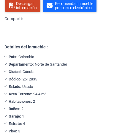
Descargar
Recomendar inmueble
información
por correo electrónico
Compartir
Detalles del inmueble :
País:
Colombia
Departamento:
Norte de Santander
Ciudad:
Cúcuta
Código:
2512835
Estado:
Usado
Área Terreno:
94.4 m²
Habitaciones:
2
Baños:
2
Garaje:
1
Estrato:
4
Piso:
3