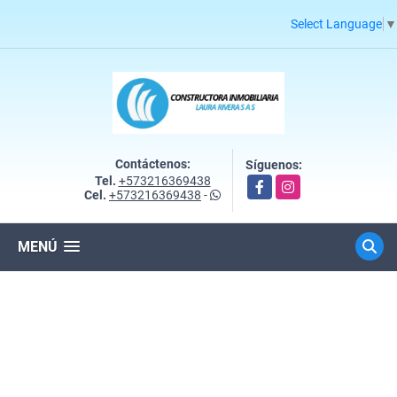
Select Language
▼
Contáctenos:
Síguenos:
Tel.
+573216369438
Facebook
Instagram
Cel.
+573216369438
-
MENÚ