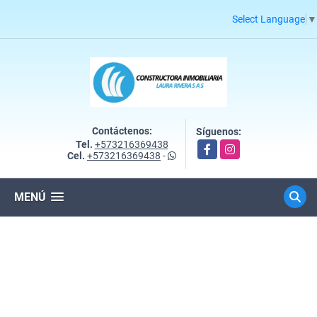
Select Language
▼
Contáctenos:
Síguenos:
Tel.
+573216369438
Facebook
Instagram
Cel.
+573216369438
-
MENÚ